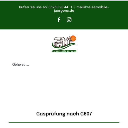
Zum
Rufen Sie uns an! 05250 93 44 11
|
mail@reisemobile-
juergens.de
Inhalt
Facebook
Instagram
springen
Gehe zu ...
Gasprüfung nach G607