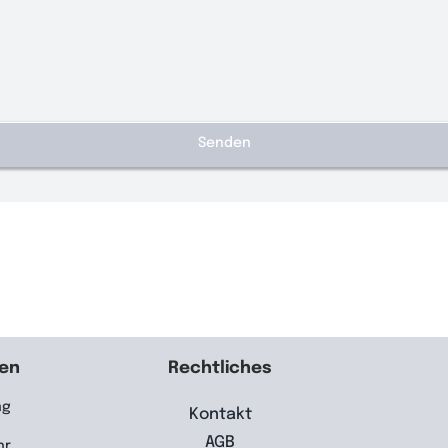
Senden
ten
Rechtliches
ag
Kontakt
AGB
hr