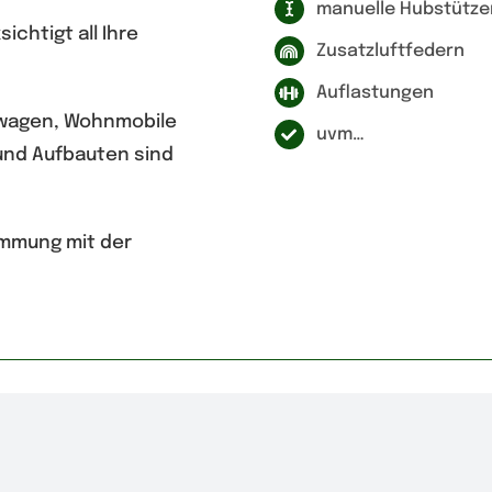
manuelle Hubstütze
chtigt all Ihre
Zusatzluftfedern
Auflastungen
hnwagen, Wohnmobile
uvm…
und Aufbauten sind
immung mit der