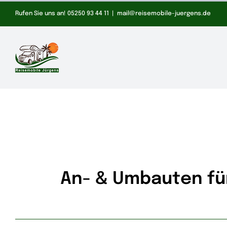
Zum
Rufen Sie uns an! 05250 93 44 11
|
mail@reisemobile-juergens.de
Inhalt
springen
An- & Umbauten f