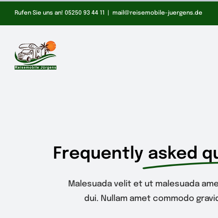
Zum
Rufen Sie uns an! 05250 93 44 11
|
mail@reisemobile-juergens.de
Inhalt
springen
Frequently
asked q
Malesuada velit et ut malesuada ame
dui. Nullam amet commodo gravid