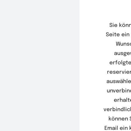
Sie kön
Seite ein
Wunsc
ausge
erfolgte
reservie
auswähle
unverbin
erhalt
verbindli
können S
Email ein