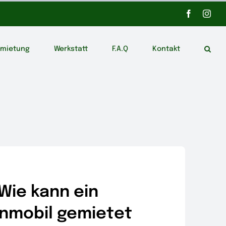
Facebook
Inst
rmietung
Werkstatt
F.A.Q
Kontakt
Wie kann ein
nmobil gemietet