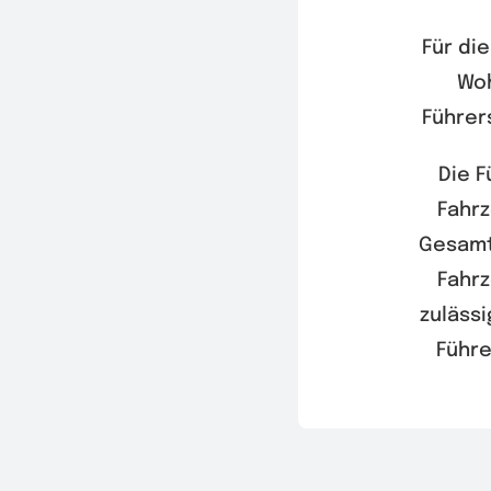
Für di
Woh
Führer
Die F
Fahrz
Gesamtg
Fahrz
zuläss
Führe