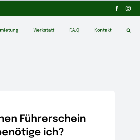
Facebook
Inst
rmietung
Werkstatt
F.A.Q
Kontakt
hen Führerschein
benötige ich?