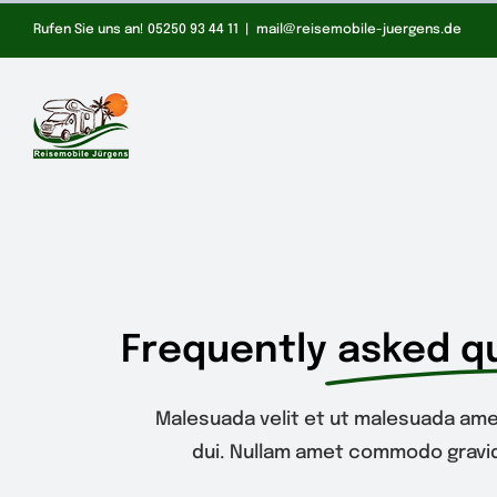
Zum
Rufen Sie uns an! 05250 93 44 11
|
mail@reisemobile-juergens.de
Inhalt
springen
Frequently
asked q
Malesuada velit et ut malesuada ame
dui. Nullam amet commodo gravid