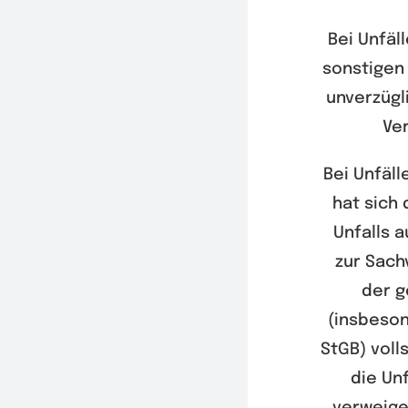
Bei Unfäl
sonstigen
unverzügl
Ve
Bei Unfäll
hat sich
Unfalls a
zur Sach
der g
(insbeson
StGB) voll
die Un