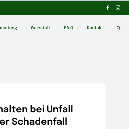
Facebook
Inst
rmietung
Werkstatt
F.A.Q
Kontakt
halten bei Unfall
er Schadenfall