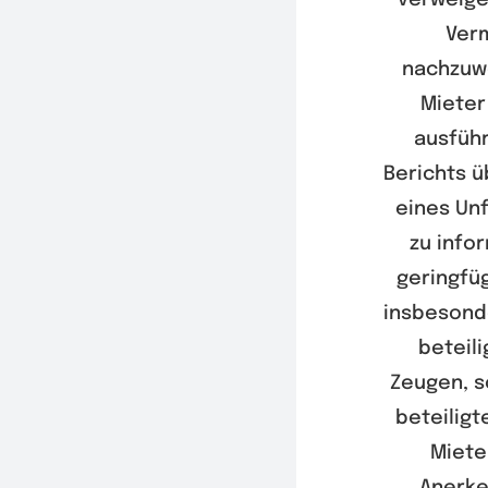
verweige
Verm
nachzuwe
Mieter
ausführ
Berichts ü
eines Un
zu infor
geringfü
insbesond
beteil
Zeugen, s
beteiligt
Mieter