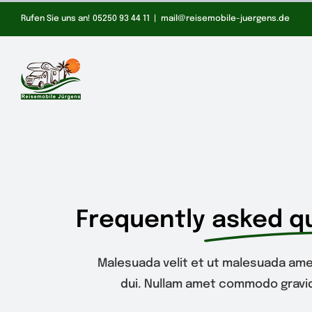
Zum
Rufen Sie uns an! 05250 93 44 11
|
mail@reisemobile-juergens.de
Inhalt
springen
Frequently
asked q
Malesuada velit et ut malesuada ame
dui. Nullam amet commodo gravid