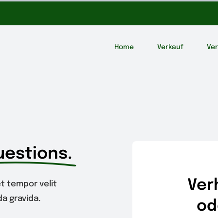
Home
Verkauf
Ve
uestions.
Ver
t tempor velit
a gravida.
od