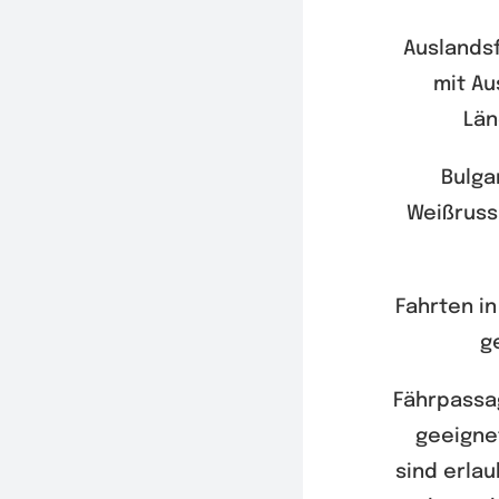
Auslandsf
mit A
Län
Bulga
Weißrussl
Fahrten in
g
Fährpassa
geeigne
sind erla