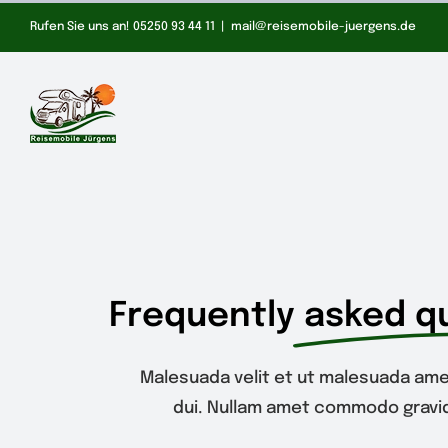
Zum
Rufen Sie uns an! 05250 93 44 11
|
mail@reisemobile-juergens.de
Inhalt
springen
Frequently
asked q
Malesuada velit et ut malesuada ame
dui. Nullam amet commodo gravid