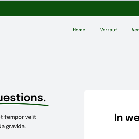
Home
Verkauf
Ve
uestions.
In w
t tempor velit
a gravida.