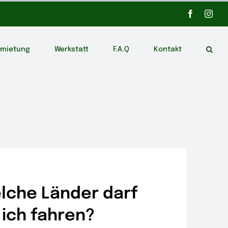
Facebook
Inst
rmietung
Werkstatt
F.A.Q
Kontakt
elche Länder darf
ich fahren?