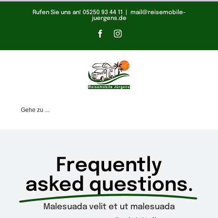
Zum
Rufen Sie uns an! 05250 93 44 11
|
mail@reisemobile-
juergens.de
Inhalt
Facebook
Instagram
springen
Gehe zu ...
Frequently
asked questions.
Malesuada velit et ut malesuada